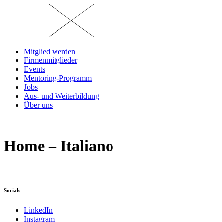
Vai
al
contenuto
Mitglied werden
Firmenmitglieder
Events
Mentoring-Programm
Jobs
Aus- und Weiterbildung
Über uns
Home – Italiano
Socials
LinkedIn
Instagram