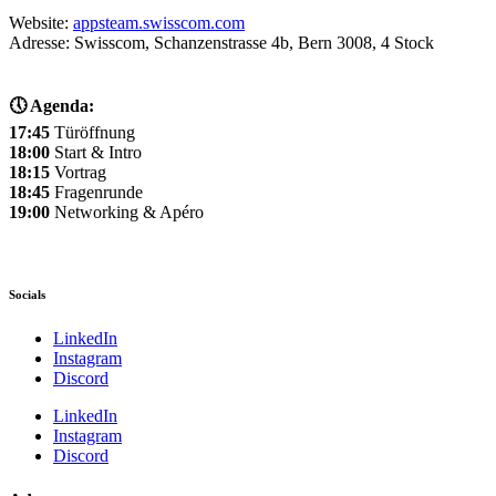
Website:
appsteam.swisscom.com
Adresse: Swisscom, Schanzenstrasse 4b, Bern 3008, 4 Stock
🕔 Agenda:
17:45
Türöffnung
18:00
Start & Intro
18:15
Vortrag
18:45
Fragenrunde
19:00
Networking & Apéro
Socials
LinkedIn
Instagram
Discord
LinkedIn
Instagram
Discord