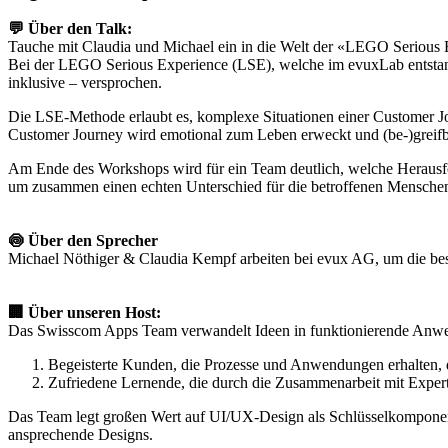
💬 Über den Talk:
Tauche mit Claudia und Michael ein in die Welt der «LEGO Serious 
Bei der LEGO Serious Experience (LSE), welche im evuxLab entstande
inklusive – versprochen.
Die LSE-Methode erlaubt es, komplexe Situationen einer Customer Jou
Customer Journey wird emotional zum Leben erweckt und (be-)greifb
Am Ende des Workshops wird für ein Team deutlich, welche Herausfor
um zusammen einen echten Unterschied für die betroffenen Mensche
🍥 Über den Sprecher
Michael Nöthiger & Claudia Kempf arbeiten bei evux AG, um die best
🏢 Über unseren Host:
Das Swisscom Apps Team verwandelt Ideen in funktionierende Anwen
Begeisterte Kunden, die Prozesse und Anwendungen erhalten, di
Zufriedene Lernende, die durch die Zusammenarbeit mit Exper
Das Team legt großen Wert auf UI/UX-Design als Schlüsselkomponent
ansprechende Designs.